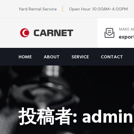
Yard Rental Service
Open Hour: 10:00AM-4:00PM
MAKE A
expor
HOME
ABOUT
SERVICE
CONTACT
投稿者:
admin